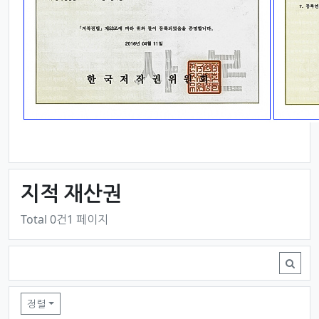
지적 재산권
Total 0건
1 페이지
지적 재산권 목록
정렬