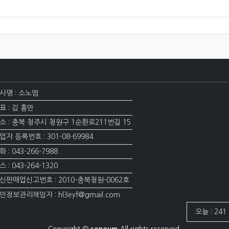
사명 : 소노엠
표 : 김 홍만
소 : 충북 청주시 청원구 1순환로211번길 15
업자 등록번호 : 301-08-69984
화 : 043-266-7988
스 : 043-264-1320
신판매업신고번호 : 2010-충북청원-0062호
인정보관리책임자 : hl3eyf@gmail.com
접속자집계
오늘 : 241