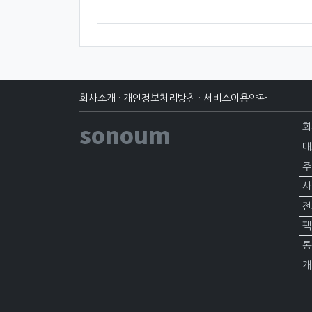
회사소개
·
개인정보처리방침
·
서비스이용약관
sonoum
회
대
주
사
전
팩
통
개