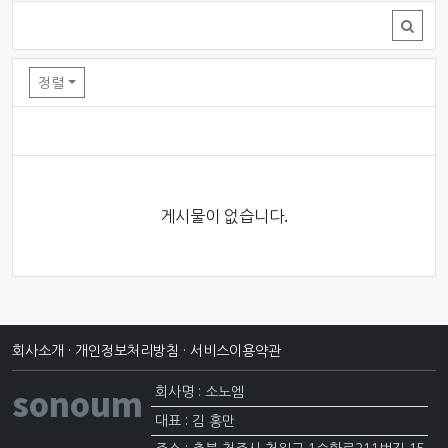
Business Territory 목록
정렬
게시물이 없습니다.
회사소개
·
개인정보처리방침
·
서비스이용약관
sonoum
회사명 : 소노엠
대표 : 김 홍만