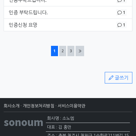
인증부탁드립니다.
댓글
개
인증 부탁드립니다.
1
댓글
개
인증신청 요망
1
열린
페이지
페이지
페이지
1
2
3
글쓰기
회사소개
·
개인정보처리방침
·
서비스이용약관
sonoum
회사명 : 소노엠
대표 : 김 홍만
주소 : 충북 청주시 청원구 1순환로211번길 15