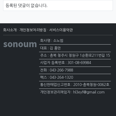
댓글목록
등록된 댓글이 없습니다.
회사소개
·
개인정보처리방침
·
서비스이용약관
sonoum
회사명 : 소노엠
대표 : 김 홍만
주소 : 충북 청주시 청원구 1순환로211번길 15
사업자 등록번호 : 301-08-69984
전화 : 043-266-7988
팩스 : 043-264-1320
통신판매업신고번호 : 2010-충북청원-0062호
개인정보관리책임자 : hl3eyf@gmail.com