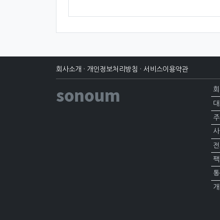
회사소개
·
개인정보처리방침
·
서비스이용약관
sonoum
회
대
주
사
전
팩
통
개