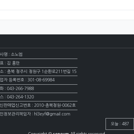
사명 : 소노엠
표 : 김 홍만
소 : 충북 청주시 청원구 1순환로211번길 15
업자 등록번호 : 301-08-69984
화 : 043-266-7988
스 : 043-264-1320
신판매업신고번호 : 2010-충북청원-0062호
인정보관리책임자 : hl3eyf@gmail.com
접속자집계
오늘 : 487