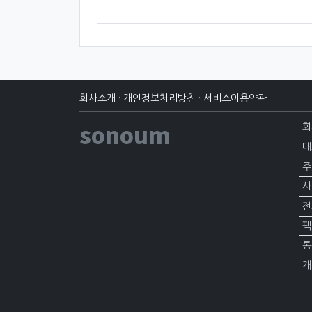
회사소개
·
개인정보처리방침
·
서비스이용약관
sonoum
회
대
주
사
전
팩
통
개