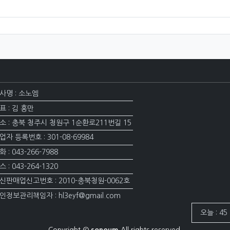
사명 : 소노엠
표 : 김 홍만
소 : 충북 청주시 청원구 1순환로211번길 15
업자 등록번호 : 301-08-69984
화 : 043-266-7988
스 : 043-264-1320
신판매업신고번호 : 2010-충북청원-0062호
인정보관리책임자 : hl3eyf@gmail.com
접속자집계
오늘 : 45